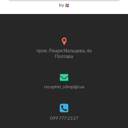
by
пров. Лікаря Мальцева, 4а
Полтава
recephin_olimp@i.ua
099 777 23 27