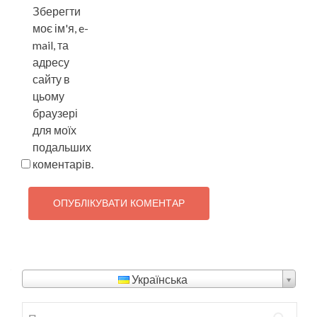
Зберегти
моє ім'я, e-
mail, та
адресу
сайту в
цьому
браузері
для моїх
подальших
коментарів.
Українська
Пошук: