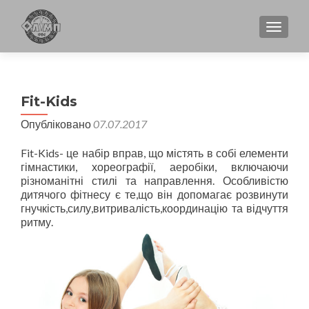
TOGGL
Fit-Kids
Опубліковано
07.07.2017
Fit-Kids- це набір вправ, що містять в собі елементи
гімнастики, хореографії, аеробіки, включаючи
різноманітні стилі та направлення. Особливістю
дитячого фітнесу є те,що він допомагає розвинути
гнучкість,силу,витривалість,координацію та відчуття
ритму.