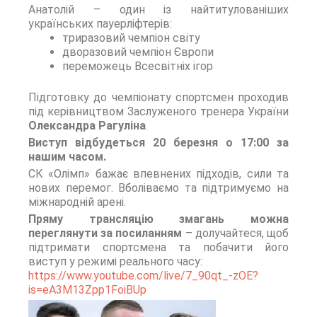
Анатолій – один із найтитулованіших
українських пауерліфтерів:
триразовий чемпіон світу
дворазовий чемпіон Європи
переможець Всесвітніх ігор
Підготовку до чемпіонату спортсмен проходив
під керівництвом Заслуженого тренера України
Олександра Рагуліна
.
Виступ відбудеться 20 березня о 17:00 за
нашим часом.
СК «Олімп» бажає впевнених підходів, сили та
нових перемог. Вболіваємо та підтримуємо на
міжнародній арені.
Пряму трансляцію змагань можна
переглянути за посиланням
– долучайтеся, щоб
підтримати спортсмена та побачити його
виступ у режимі реального часу:
https://www.youtube.com/live/7_90qt_-zOE?
is=eA3M13Zpp1FoiBUp