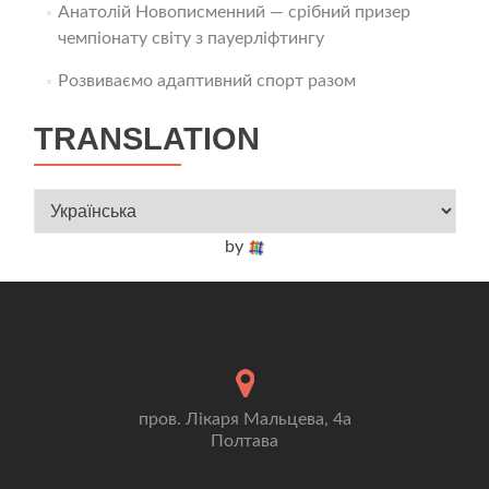
Анатолій Новописменний — срібний призер
чемпіонату світу з пауерліфтингу
Розвиваємо адаптивний спорт разом
TRANSLATION
by
пров. Лікаря Мальцева, 4а
Полтава