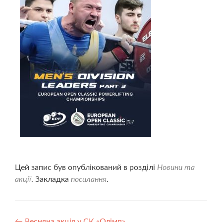
Цей запис був опублікований в розділі
Новини та
акції
. Закладка
посилання
.
←
Весняна акція у СК «Олімп»