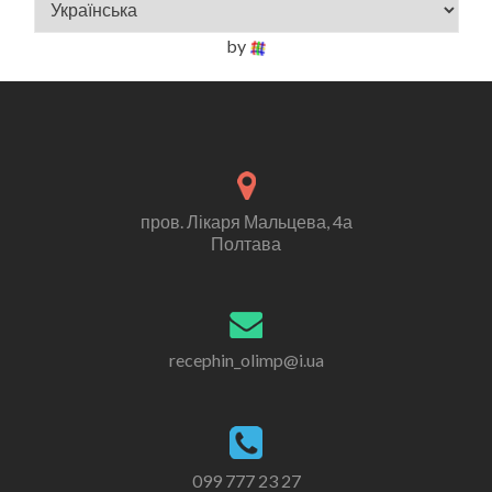
by
пров. Лікаря Мальцева, 4а
Полтава
recephin_olimp@i.ua
099 777 23 27