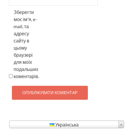
Зберегти
моє ім'я, e-
mail, та
адресу
сайту в
цьому
браузері
для моїх
подальших
коментарів.
Українська