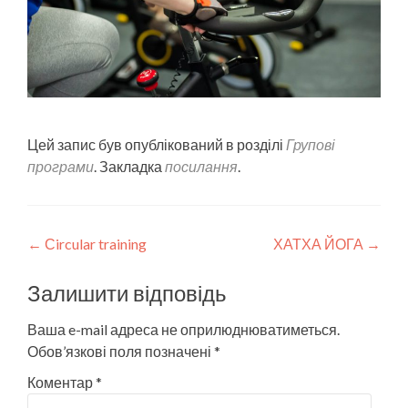
Цей запис був опублікований в розділі
Групові
програми
. Закладка
посилання
.
Post
←
Сircular training
ХАТХА ЙОГА
→
navigation
Залишити відповідь
Ваша e-mail адреса не оприлюднюватиметься.
Обов’язкові поля позначені
*
Коментар
*