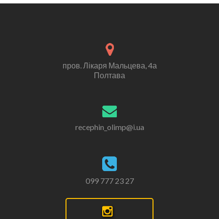
пров. Лікаря Мальцева, 4а
Полтава
recephin_olimp@i.ua
099 777 23 27