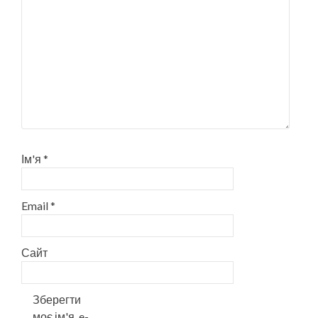
Ім'я
*
Email
*
Сайт
Зберегти
моє ім'я, e-