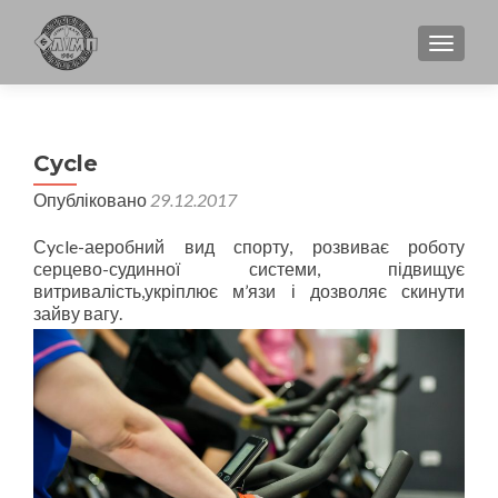
TOGGL
Сycle
Опубліковано
29.12.2017
Сycle-аеробний вид спорту, розвиває роботу
серцево-судинної системи, підвищує
витривалість,укріплює м’язи і дозволяє скинути
зайву вагу.