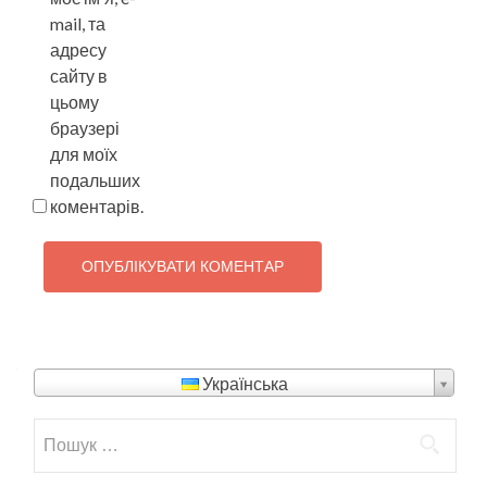
mail, та
адресу
сайту в
цьому
браузері
для моїх
подальших
коментарів.
Українська
Пошук: