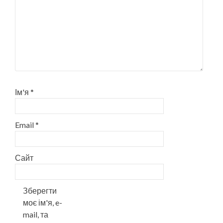
Ім'я
*
Email
*
Сайт
Зберегти
моє ім'я, e-
mail, та