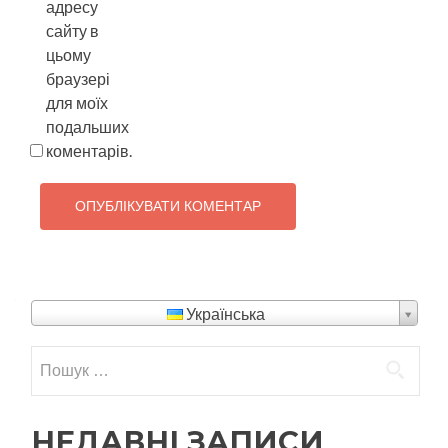
адресу
сайту в
цьому
браузері
для моїх
подальших
коментарів.
Українська
НЕДАВНІ ЗАПИСИ