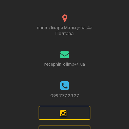
пров. Лікаря Мальцева, 4а
Полтава
recephin_olimp@i.ua
099 777 23 27