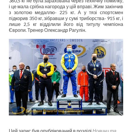
360,5 кг не була зарахована через технічну помилку,
і це мала срібна нагорода у цій вправі. Жим закінчив
з золотою медаллю- 225 кг. А у тязі спортсмен
підкорив 350 кг, зібравши у сумі триборства- 915 кг, і
лише 2,5 кг відділили його від титулу чемпіона
Європи. Тренер Олександр Рагулін.
Цей запис був опублікований в розділі
Новини та