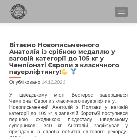
TOGGL
Вітаємо Новописьменного
Анатолія із срібною медаллю у
ваговій категорії до 105 кг у
Чемпіонаті Європи з класичного
пауерліфтингу!
Опубліковано
14.12.2021
У шведському місті Вестерос завершився
Чемпіонат Європи з класичного пауерліфтингу.
Новописьменний Анатолій з Полтави у ваговій
категорії до 105 кг в запеклій боротьбі поступився
першою сходинкою п‘єдесталу шведському
суперникові. 340 кг Анатолій зафіксував у
присіданні, а спроба побиття світового рекорду-