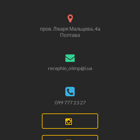
пров. Лікаря Мальцева, 4а
Полтава
recephin_olimp@i.ua
099 777 23 27