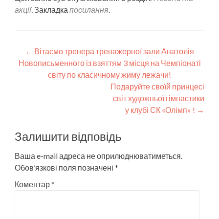
акції
. Закладка
посилання
.
Post
←
Вітаємо тренера тренажерної зали Анатолія
Новописьменного із взяттям 3 місця на Чемпіонаті
navigation
світу по класичному жиму лежачи!
Подаруйте своїй принцесі
світ художньої гімнастики
у клубі СК «Олімп» !
→
Залишити відповідь
Ваша e-mail адреса не оприлюднюватиметься.
Обов’язкові поля позначені
*
Коментар
*