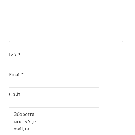
Ім'я
*
Email
*
Сайт
Зберегти
моє ім'я, e-
mail, та