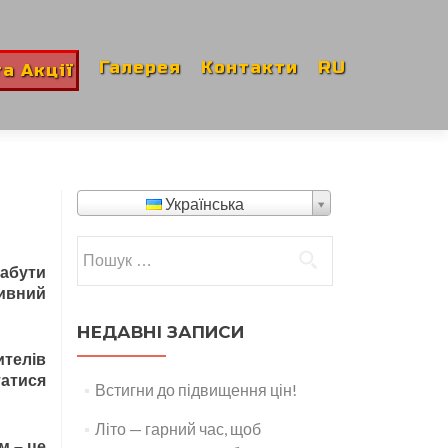
Галерея
Контакти
RU
а Акції
Українська
Пошук:
набути
тивний
НЕДАВНІ ЗАПИСИ
ителів
татися
Встигни до підвищення цін!
Літо — гарний час, щоб
м – це