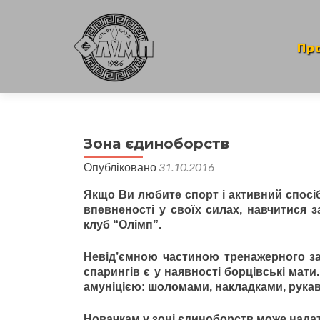
Skip
to
cont
Пр
Зона єдиноборств
Опубліковано
31.10.2016
Якщо Ви любите спорт і активний спосіб
впевненості у своїх силах, навчитися 
клуб “Олімп”.
Невід’ємною частиною тренажерного за
спарингів є у наявності борцівські мат
амуніцією: шоломами, накладками, рукав
Новачкам у зоні єдиноборств може нада