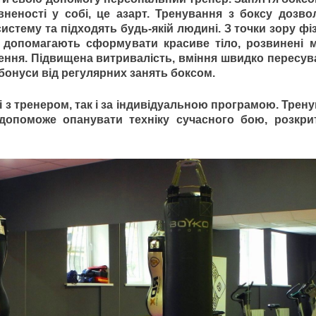
неності у собі, це азарт. Тренування з боксу дозв
истему та підходять будь-якій людині. З точки зору фі
м допомагають сформувати красиве тіло, розвинені м
ння. Підвищена витривалість, вміння швидко пересув
бонуси від регулярних занять боксом.
і з тренером, так і за індивідуальною програмою. Трен
допоможе опанувати техніку сучасного бою, розкрит