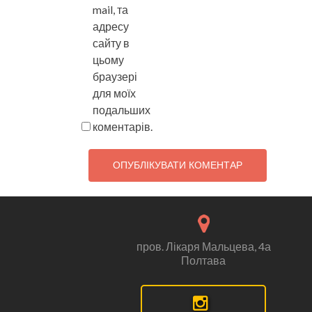
mail, та
адресу
сайту в
цьому
браузері
для моїх
подальших
коментарів.
пров. Лікаря Мальцева, 4а
Полтава