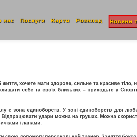
ent
о нас
Послуги
Карти
Розклад
Новини т
 життя, хочете мати здорове, сильне та красиве тіло, 
захищати себе та своїх близьких – приходьте у Спор
лу є зона єдиноборств. У зоні єдиноборств для люб
и. Відпрацювати удари можна на грушах. Можна скорис
ичками і лапами.
ти свою допомогу персональний тренер. Заняття боксо