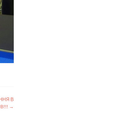
ННЯ В
B!!!
→