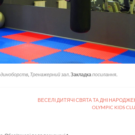
єдиноборств
,
Тренажерний зал
. Закладка
посилання
.
ВЕСЕЛІ ДИТЯЧІ СВЯТА ТА ДНІ НАРОДЖЕ
OLYMPIC KIDS CLU