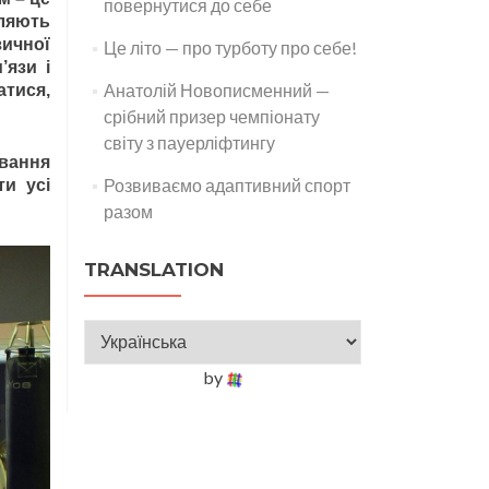
повернутися до себе
оляють
зичної
Це літо — про турботу про себе!
’язи і
Анатолій Новописменний —
атися,
срібний призер чемпіонату
світу з пауерліфтингу
ування
Розвиваємо адаптивний спорт
и усі
разом
TRANSLATION
by