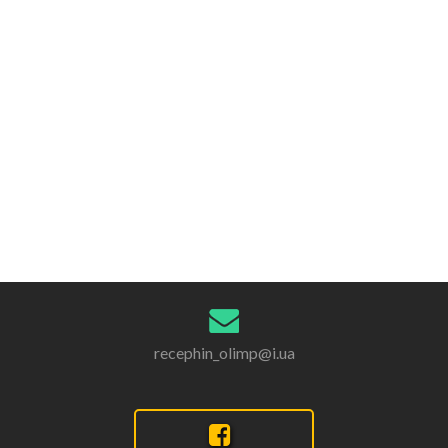
recephin_olimp@i.ua