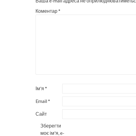
Ваша e-mail адреса не оприлюднюватиметьс
Коментар
*
Ім'я
*
Email
*
Сайт
Зберегти
моє ім'я, e-