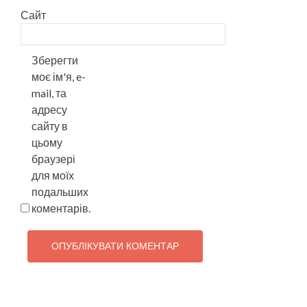
Сайт
Зберегти
моє ім'я, e-
mail, та
адресу
сайту в
цьому
браузері
для моїх
подальших
коментарів.