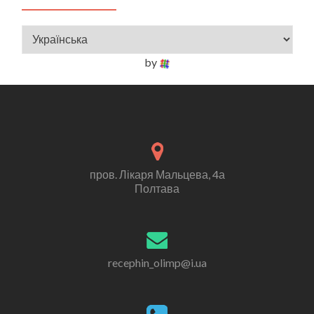
by
пров. Лікаря Мальцева, 4а
Полтава
recephin_olimp@i.ua