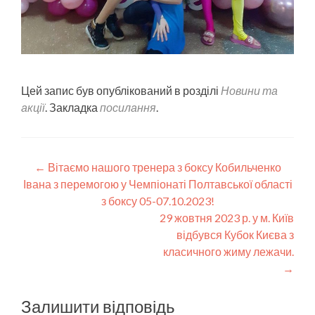
Цей запис був опублікований в розділі
Новини та
акції
. Закладка
посилання
.
Post
←
Вітаємо нашого тренера з боксу Кобильченко
Івана з перемогою у Чемпіонаті Полтавської області
navigation
з боксу 05-07.10.2023!
29 жовтня 2023 р. у м. Київ
відбувся Кубок Києва з
класичного жиму лежачи.
→
Залишити відповідь