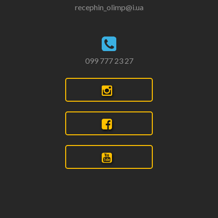
recephin_olimp@i.ua
099 777 23 27