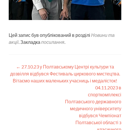
Цей запис був опублікований в розділі
Новини та
акції
. Закладка
посилання
.
Post
←
27.10.23 у Полтавському Центрі культури та
дозвілля відбувся Фестиваль циркового мистецтва.
navigation
Вітаємо наших маленьких учасниць і медалісток!
04.11.2023 в
спорткомплексі
Полтавського державного
медичного університету
відбувся Чемпіонат
Полтавської області з
класичного