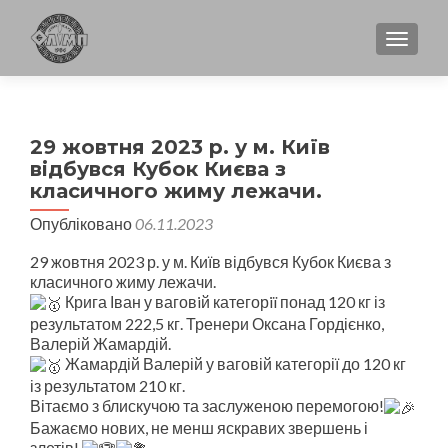
TOGGL
29 жовтня 2023 р. у м. Київ
відбувся Кубок Києва з
класичного жиму лежачи.
Опубліковано
06.11.2023
29 жовтня 2023 р. у м. Київ відбувся Кубок Києва з
класичного жиму лежачи.
Крига Іван у ваговiй категорiï понад 120 кг із
результатом 222,5 кг. Тренери Оксана Гордієнко,
Валерій Жамардій.
Жамардій Валерій у ваговій категорії до 120 кг
із результатом 210 кг.
Вітаємо з блискучою та заслуженою перемогою!
Бажаємо нових, не менш яскравих звершень і
злетів!