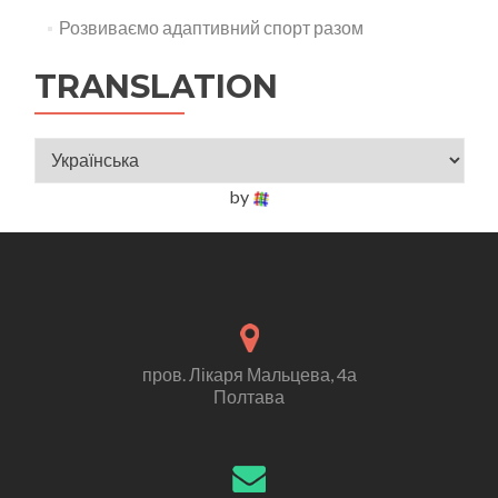
Розвиваємо адаптивний спорт разом
TRANSLATION
by
пров. Лікаря Мальцева, 4а
Полтава