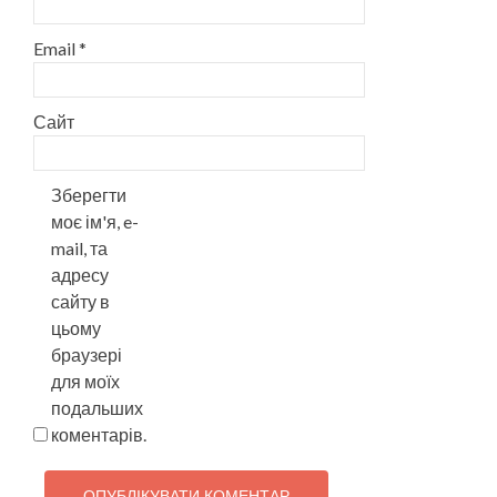
Email
*
Сайт
Зберегти
моє ім'я, e-
mail, та
адресу
сайту в
цьому
браузері
для моїх
подальших
коментарів.