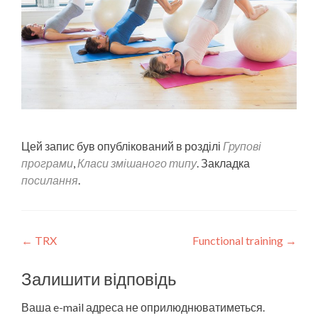
Цей запис був опублікований в розділі
Групові
програми
,
Класи змішаного типу
. Закладка
посилання
.
Post
←
TRX
Functional training
→
navigation
Залишити відповідь
Ваша e-mail адреса не оприлюднюватиметься.