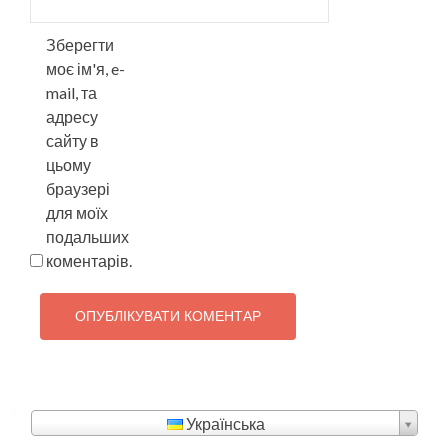
Зберегти
моє ім'я, e-
mail, та
адресу
сайту в
цьому
браузері
для моїх
подальших
коментарів.
Українська