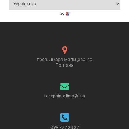
by
пров. Лікаря Мальцева, 4а
Полтава
recephin_olimp@i.ua
099 777 23 27