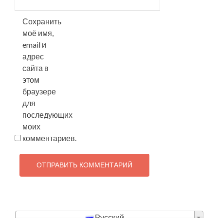
Сохранить
моё имя,
email и
адрес
сайта в
этом
браузере
для
последующих
моих
комментариев.
Русский