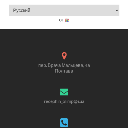
от
пер. Врача Мальцева, 4а
Полтава
recephin_olimp@i.ua