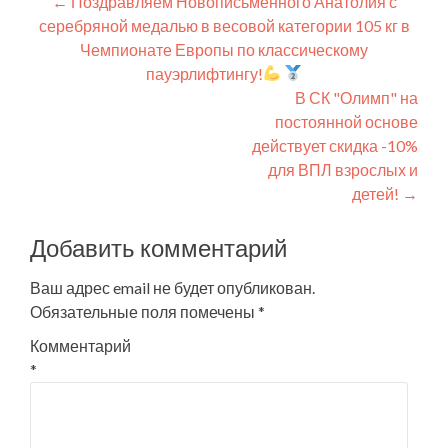
Навигация
←
Поздравляем Новописьменного Анатолия с
серебряной медалью в весовой категории 105 кг в
по
Чемпионате Европы по классическому
записям
пауэрлифтингу!
В СК "Олимп" на
постоянной основе
действует скидка -10%
для ВПЛ взрослых и
детей!
→
Добавить комментарий
Ваш адрес email не будет опубликован.
Обязательные поля помечены
*
Комментарий
*