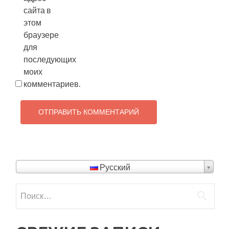
сайта в
этом
браузере
для
последующих
моих
комментариев.
Русский
Найти: