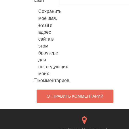
Сохранить
моё имя,
email и
адрес
сайта в
этом
браузере
для
последующих
моих
комментариев.