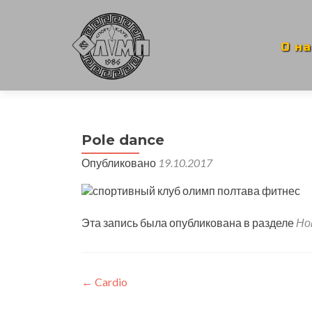
Перей
к
соде
О на
Pole dance
Опубликовано
19.10.2017
Эта запись была опубликована в разделе
Но
Навигация
←
Cardio
по