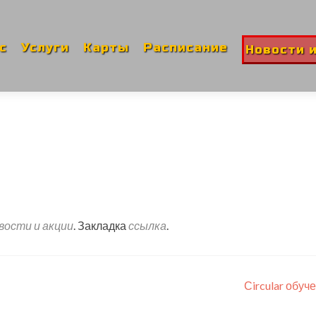
ти
ржимому
с
Услуги
Карты
Расписание
Новости 
вости и акции
. Закладка
ссылка
.
Сircular обуч