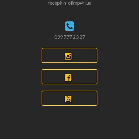
recephin_olimp@i.ua
099 777 23 27