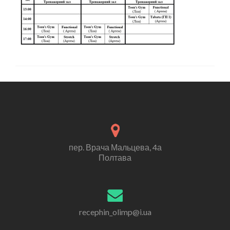
пер. Врача Мальцева, 4а
Полтава
recephin_olimp@i.ua