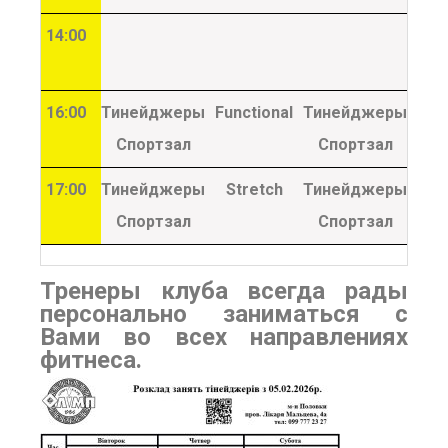
14:00
16:00
Тинейджеры
Functional
Тинейджеры
Fun
Спортзал
Спортзал
17:00
Тинейджеры
Stretch
Тинейджеры
St
Спортзал
Спортзал
Тренеры клуба всегда рады
персонально заниматься с
Вами во всех направлениях
фитнеса.