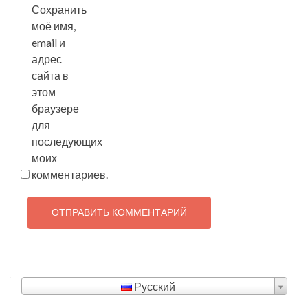
Сохранить
моё имя,
email и
адрес
сайта в
этом
браузере
для
последующих
моих
комментариев.
Русский