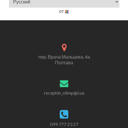
от
пер. Врача Мальцева, 4а
Полтава
recephin_olimp@i.ua
099 777 23 27