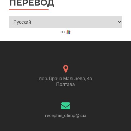
ПЕРЕВОД
от
пер. Врача Мальцева, 4а
Полтава
recephin_olimp@i.ua