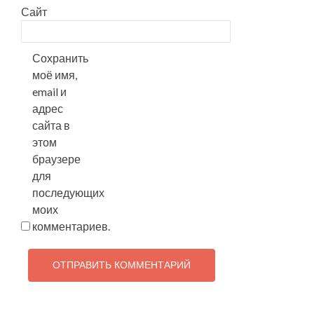
Сайт
Сохранить
моё имя,
email и
адрес
сайта в
этом
браузере
для
последующих
моих
комментариев.