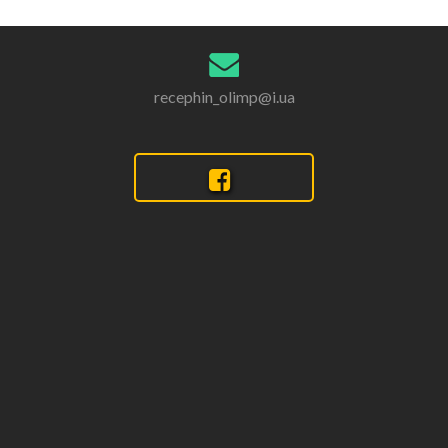
recephin_olimp@i.ua