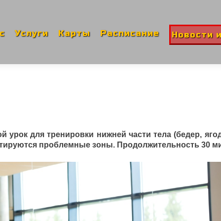
ти
ржимому
с
Услуги
Карты
Расписание
Новости 
ой урок для тренировки нижней части тела (бедер, ягод
ктируются проблемные зоны. Продолжительность 30 ми