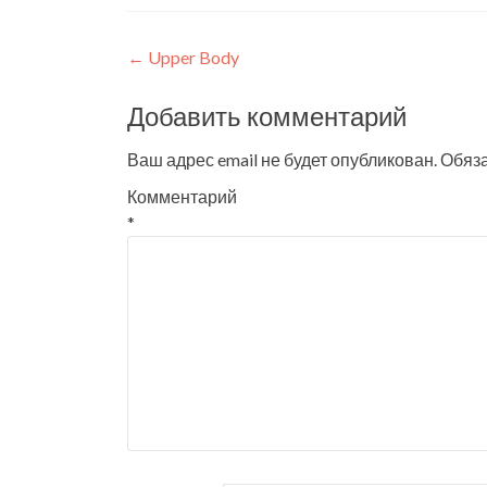
Навигация
←
Upper Body
по
Добавить комментарий
записям
Ваш адрес email не будет опубликован.
Обяз
Комментарий
*