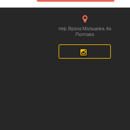
пер. Врача Мальцева, 4а
Полтава