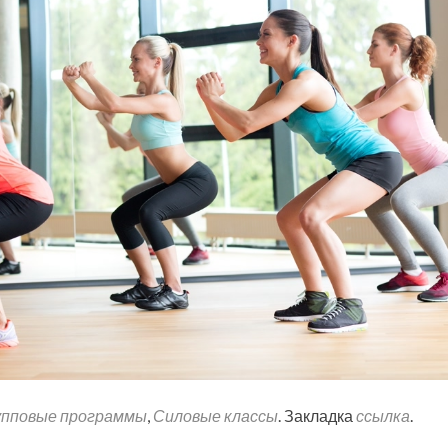
упповые программы
,
Силовые классы
. Закладка
ссылка
.