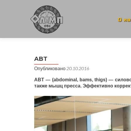
Перей
к
соде
О на
ABT
Опубликовано
20.10.2016
ABT — (abdominal, bams, thigs) — силов
также мышц пресса
. Эффективно корре