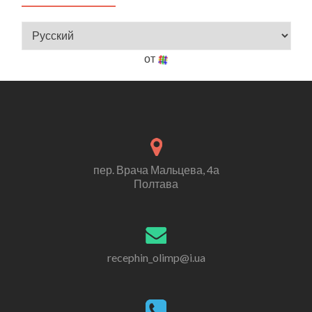
от
пер. Врача Мальцева, 4а
Полтава
recephin_olimp@i.ua